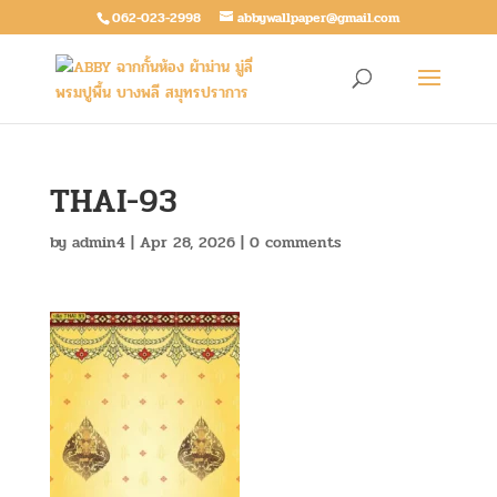
062-023-2998
abbywallpaper@gmail.com
THAI-93
by
admin4
|
Apr 28, 2026
|
0 comments