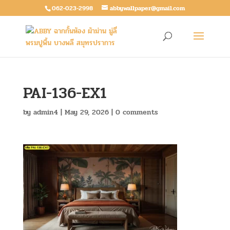
062-023-2998
abbywallpaper@gmail.com
PAI-136-EX1
by
admin4
|
May 29, 2026
|
0 comments