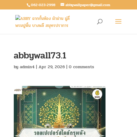
062-023-2998
abbywallpaper@gmail.com
abbywall73.1
by
admin4
|
Apr 29, 2026
|
0 comments