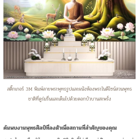
สติ๊กเกอร์ 3M พิมพ์ลายพระพุทธรูปและผนังห้องพระในดีไซน์สวนพุทธ
ชาติที่ดูร่มรื่นและเต็มไปด้วยดอกบัวบานสะพรั่ง
ค้นพบงานพุทธศิลป์ที่ลงตัวเพื่อสถานที่สำคัญของคุณ