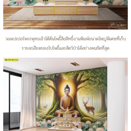
วอลเปเปอร์พระพุทธเจ้าใต้ต้นโพธิ์ลิขสิทธิ์งานพิมพ์ขนาดใหญ่พิเศษที่เก็บ
รายละเอียดของใบโพธิ์และสัตว์ป่าได้อย่างคมชัดที่สุด