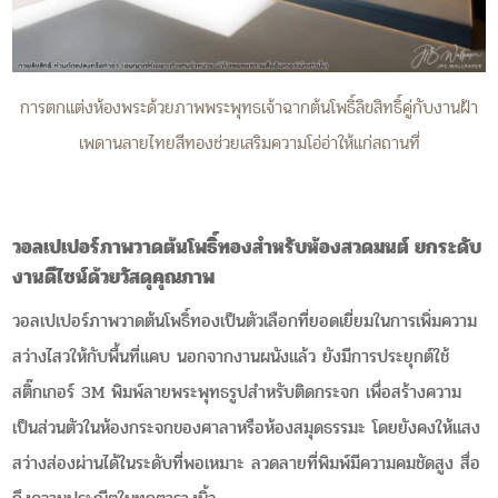
การตกแต่งห้องพระด้วยภาพพระพุทธเจ้าฉากต้นโพธิ์ลิขสิทธิ์คู่กับงานฝ้า
เพดานลายไทยสีทองช่วยเสริมความโอ่อ่าให้แก่สถานที่
วอลเปเปอร์ภาพวาดต้นโพธิ์ทองสำหรับห้องสวดมนต์ ยกระดับ
งานดีไซน์ด้วยวัสดุคุณภาพ
วอลเปเปอร์ภาพวาดต้นโพธิ์ทองเป็นตัวเลือกที่ยอดเยี่ยมในการเพิ่มความ
สว่างไสวให้กับพื้นที่แคบ นอกจากงานผนังแล้ว ยังมีการประยุกต์ใช้
สติ๊กเกอร์ 3M พิมพ์ลายพระพุทธรูปสำหรับติดกระจก เพื่อสร้างความ
เป็นส่วนตัวในห้องกระจกของศาลาหรือห้องสมุดธรรมะ โดยยังคงให้แสง
สว่างส่องผ่านได้ในระดับที่พอเหมาะ ลวดลายที่พิมพ์มีความคมชัดสูง สื่อ