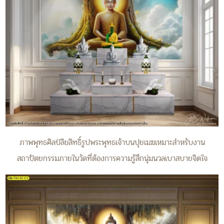
ภาพพุทธศิลป์ลิขสิทธิ์รูปพระพุทธเจ้าบนปุยเมฆเหมาะสำหรับงาน
สถาปัตยกรรมภายในวัดที่ต้องการความรู้สึกนุ่มนวลเบาสบายจิตใจ