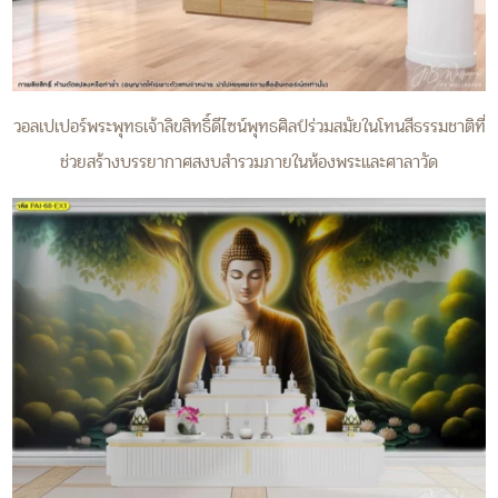
วอลเปเปอร์พระพุทธเจ้าลิขสิทธิ์ดีไซน์พุทธศิลป์ร่วมสมัยในโทนสีธรรมชาติที่
ช่วยสร้างบรรยากาศสงบสำรวมภายในห้องพระและศาลาวัด