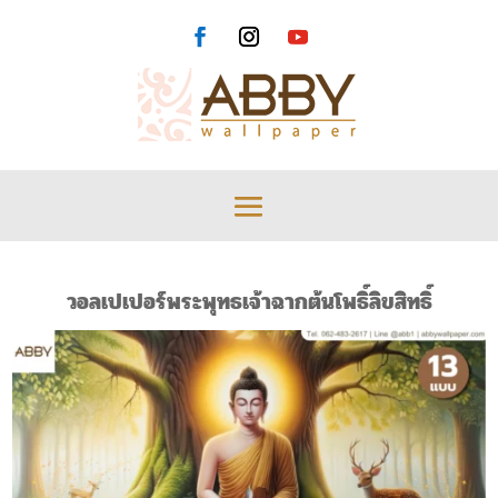
วอลเปเปอร์พระพุทธเจ้าฉากต้นโพธิ์ลิขสิทธิ์