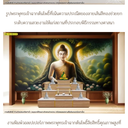
รูปพระพุทธเจ้าฉากต้นโพธิ์ที่เน้นความประณีตของลายเส้นสีทองช่วยยก
ระดับความสวยงามให้แก่สถานที่ประกอบพิธีกรรมทางศาสนา
งานพิมพ์วอลเปเปอร์ภาพพระพุทธเจ้าฉากต้นโพธิ์ลิขสิทธิ์คุณภาพสูงที่