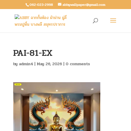
062-023-2998
abbywallpaper@gmail.com
PAI-81-EX
by
admin4
|
May 26, 2026
|
0 comments