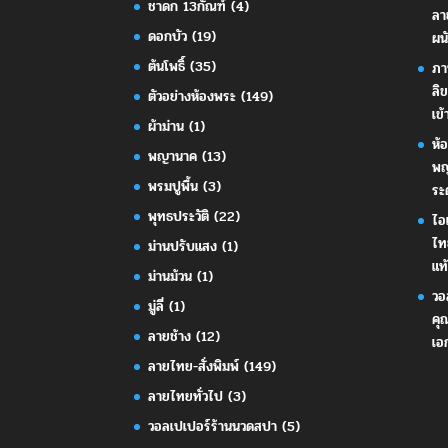
ชาดก 13กัณฑ์
(4)
ลา
ดอกบัว
(19)
ผน
ต้นโพธิ์
(35)
ภา
ลิ
ตัวอย่างห้องพระ
(149)
เข้
ผ้าม่าน
(1)
ห้
พญานาค
(13)
พญ
พรมปูพื้น
(3)
ระ
พุทธประวัติ
(22)
ไอ
ไท
ม่านปรับแสง
(1)
แท้
ม่านม้วน
(1)
วอ
มู่ลี่
(1)
คุ
ลายช้าง
(12)
เอ
ลายไทย-สั่งพิมพ์
(149)
ลายไทยทั่วไป
(3)
วอลเปเปอร์ร้านนวดสปา
(5)