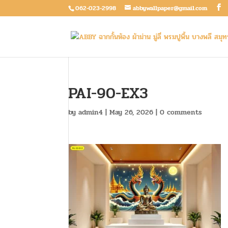
062-023-2998
abbywallpaper@gmail.com
PAI-90-EX3
by
admin4
|
May 26, 2026
|
0 comments