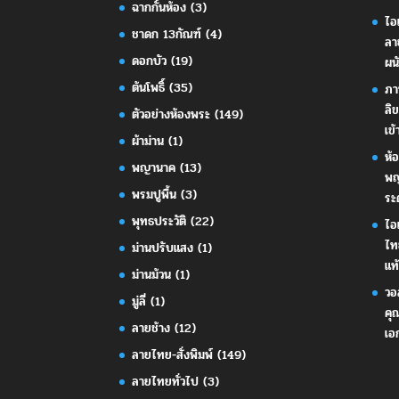
ฉากกั้นห้อง
(3)
ไอ
ชาดก 13กัณฑ์
(4)
ลา
ดอกบัว
(19)
ผน
ต้นโพธิ์
(35)
ภา
ลิ
ตัวอย่างห้องพระ
(149)
เข้
ผ้าม่าน
(1)
ห้
พญานาค
(13)
พญ
พรมปูพื้น
(3)
ระ
พุทธประวัติ
(22)
ไอ
ไท
ม่านปรับแสง
(1)
แท้
ม่านม้วน
(1)
วอ
มู่ลี่
(1)
คุ
ลายช้าง
(12)
เอ
ลายไทย-สั่งพิมพ์
(149)
ลายไทยทั่วไป
(3)