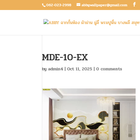
062-023-2998
abbywallpaper@gmail.com
MDE-10-EX
by
admin4
|
Oct 11, 2025
|
0 comments