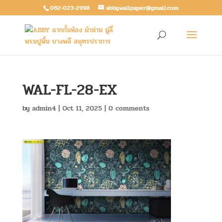
062-023-2998
abbywallpaper@gmail.com
WAL-FL-28-EX
by
admin4
|
Oct 11, 2025
|
0 comments