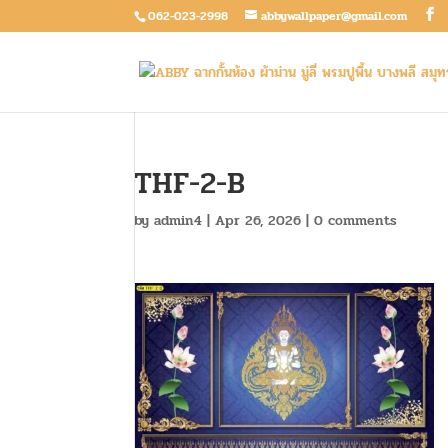
062-023-2998
abbywallpaper@gmail.com
THF-2-B
by
admin4
|
Apr 26, 2026
|
0 comments