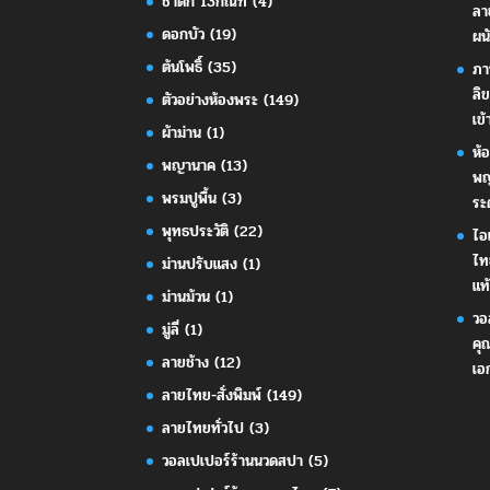
ชาดก 13กัณฑ์
(4)
ลา
ดอกบัว
(19)
ผน
ต้นโพธิ์
(35)
ภา
ลิ
ตัวอย่างห้องพระ
(149)
เข้
ผ้าม่าน
(1)
ห้
พญานาค
(13)
พญ
พรมปูพื้น
(3)
ระ
พุทธประวัติ
(22)
ไอ
ไท
ม่านปรับแสง
(1)
แท้
ม่านม้วน
(1)
วอ
มู่ลี่
(1)
คุ
ลายช้าง
(12)
เอ
ลายไทย-สั่งพิมพ์
(149)
ลายไทยทั่วไป
(3)
วอลเปเปอร์ร้านนวดสปา
(5)