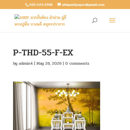
062-023-2998
abbywallpaper@gmail.com
P-THD-55-F-EX
by
admin4
|
May 26, 2026
|
0 comments