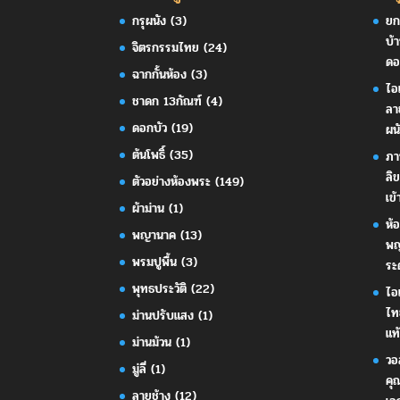
กรุผนัง
(3)
ยก
บ้
จิตรกรรมไทย
(24)
ดอ
ฉากกั้นห้อง
(3)
ไอ
ชาดก 13กัณฑ์
(4)
ลา
ดอกบัว
(19)
ผน
ต้นโพธิ์
(35)
ภา
ลิ
ตัวอย่างห้องพระ
(149)
เข้
ผ้าม่าน
(1)
ห้
พญานาค
(13)
พญ
พรมปูพื้น
(3)
ระ
พุทธประวัติ
(22)
ไอ
ไท
ม่านปรับแสง
(1)
แท้
ม่านม้วน
(1)
วอ
มู่ลี่
(1)
คุ
ลายช้าง
(12)