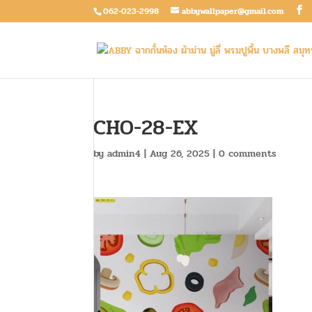
062-023-2998
abbywallpaper@gmail.com
CHO-28-EX
by
admin4
|
Aug 26, 2025
|
0 comments